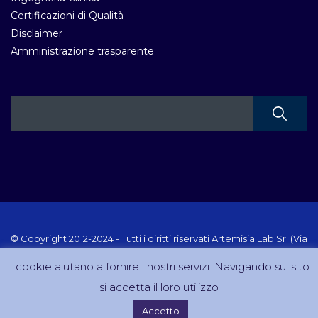
Certificazioni di Qualità
Disclaimer
Amministrazione trasparente
© Copyright 2012-2024 - Tutti i diritti riservati Artemisia Lab Srl (Via
Velletri 10 RM - P.IVA 10223111005) Sito creato e gestito da
I cookie aiutano a fornire i nostri servizi. Navigando sul sito
DreamCom.it
si accetta il loro utilizzo
Accetto