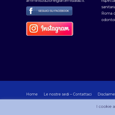
amministrazione@artemisialab.it
rispetta
sanitari
Roma de
odontoi
Home
Le nostre sedi – Contattaci
Disclaime
© Copyright 2012-2024 - Tutti i diritti riservati Artemisia
I cookie ai
Sito creato e gestito da DreamCom.it