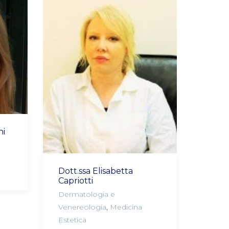
ni
Dott.ssa Elisabetta
Capriotti
Dermatologia e
Venereologia
,
Medicina
Estetica