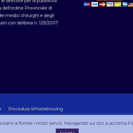
 le direttive per la pubblicità
a dell'ordine Provinciale di
i medici chirurghi e degli
atri con delibera n. 129/2007
r
Procedura Whistleblowing
 Lab Srl (Via Velletri 10 RM - P.IVA 10223111005)
utano a fornire i nostri servizi. Navigando sul sito si accetta il l