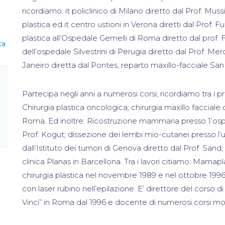
ricordiamo: it policlinico di Milano diretto dal Prof. Mussin
plastica ed it centro ustioni in Verona diretti dal Prof. Fur
plastica all’Ospedale Gemelli di Roma diretto dal prof. Far
ca
dell’ospedale Silvestrini di Perugia diretto dal Prof. Merca
Janeiro diretta dal Pontes, reparto maxillo-facciale San
Partecipa negli anni a numerosi corsi, ricordiamo tra i pr
Chirurgia plastica oncologica; chirurgia maxillo facciale
Roma. Ed inoltre: Ricostruzione mammaria presso 1’osp
Prof. Kogut; dissezione dei lembi mio-cutanei presso l
dall’Istituto dei tumori di Genova diretto dal Prof. Sand;
clinica Planas in Barcellona. Tra i lavori citiamo: Mamap
chirurgia plastica nel novembre 1989 e nel ottobre 1996 p
con laser rubino nell’epilazione. E’ direttore del corso di
Vinci” in Roma dal 1996 e docente di numerosi corsi m