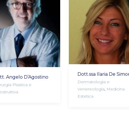
Dott.ssa Ilaria De Simo
tt. Angelo D’Agostino
Dermatologia e
rurgia Plastica e
Venereologia
,
Medicina
ostruttiva
Estetica