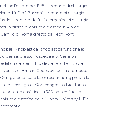
elli nell’estate del 1985, it reparto di chirurgia
lan ed it Prof. Barisoni, it reparto di chirurgia
allo, it reparto dell’unita organica di chirurgia
ti, la clinica di chirurgia plastica in Rio de
 Camillo di Roma diretto dal Prof. Ponti
incipali: Rinoplastica Rinoplastica funzionale;
 d’urgenza; presso 1’ospedale S. Camillo in
edal du cancer in Rio de Janeiro tenuto dal
’universita di Brno in Cecoslovacchia promosso
 Chirugia estetica e laser resourfacing presso la
lasia en losango al XXVI congresso Brasiliano di
ubblica la casistica su 300 pazienti trattati
 chirurgia estetica della “Libera University L. Da
onotematici.