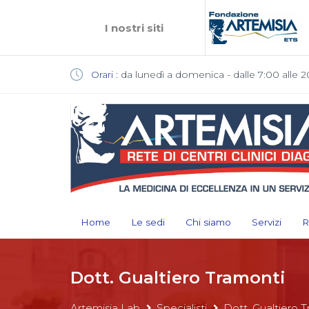
I nostri siti
Orari :
da lunedì a domenica - dalle 7:00 alle 2
Home
Le sedi
Chi siamo
Servizi
R
Dott. Gualtiero Tramonti
Artemisia Lab
Specialisti
Dott. Gualtiero 