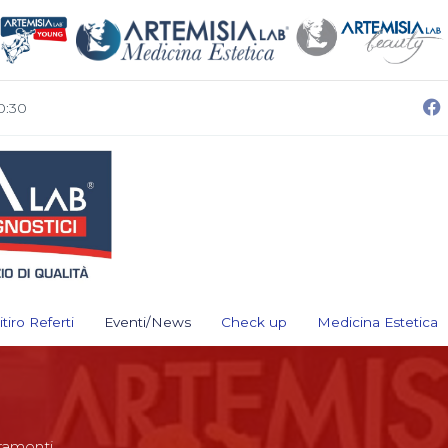
0:30
itiro Referti
Eventi/News
Check up
Medicina Estetica
Tramonti