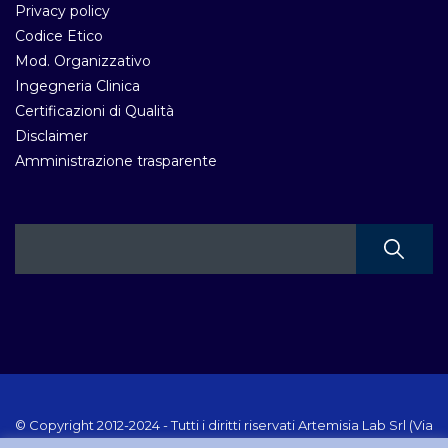
Privacy policy
Codice Etico
Mod. Organizzativo
Ingegneria Clinica
Certificazioni di Qualità
Disclaimer
Amministrazione trasparente
© Copyright 2012-2024 - Tutti i diritti riservati Artemisia Lab Srl (Via
Velletri 10 RM - P.IVA 10223111005) Sito creato e gestito da