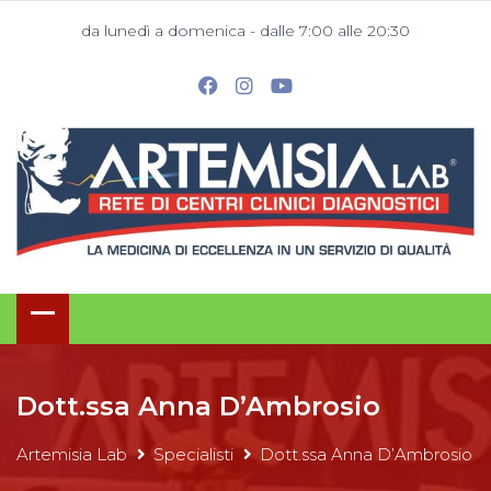
da lunedì a domenica - dalle 7:00 alle 20:30
Dott.ssa Anna D’Ambrosio
Artemisia Lab
Specialisti
Dott.ssa Anna D’Ambrosio