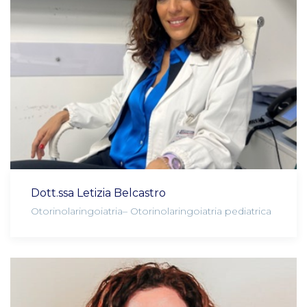
Dott.ssa Letizia Belcastro
Otorinolaringoiatria– Otorinolaringoiatria pediatrica