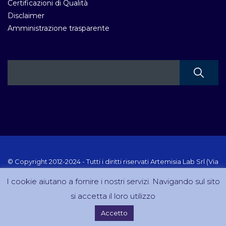
Certificazioni di Qualità
Disclaimer
Amministrazione trasparente
© Copyright 2012-2024 - Tutti i diritti riservati Artemisia Lab Srl (Via
Velletri 10 RM - P.IVA 10223111005) Sito creato e gestito da
I cookie aiutano a fornire i nostri servizi. Navigando sul sito
DreamCom.it
si accetta il loro utilizzo
Accetto