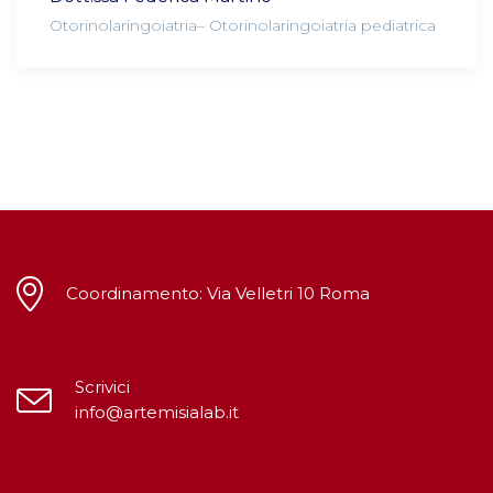
Otorinolaringoiatria– Otorinolaringoiatria pediatrica
Coordinamento: Via Velletri 10 Roma
Scrivici
info@artemisialab.it