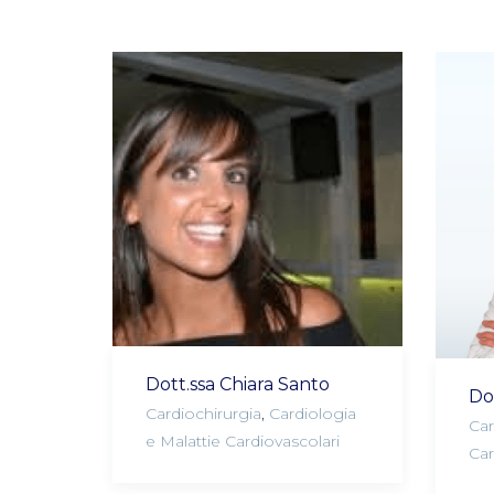
Dott.ssa Chiara Santo
Do
Cardiochirurgia
,
Cardiologia
Car
e Malattie Cardiovascolari
Car