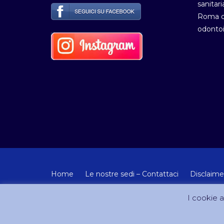
sanitari
Roma de
odontoi
Home
Le nostre sedi – Contattaci
Disclaime
© Copyright 2012-2024 - Tutti i diritti riservati Artemisia
I cookie ai
Sito creato e gestito da DreamCom.it