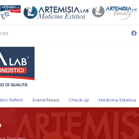
0:30
itiro Referti
Eventi/News
Check up
Medicina Estetica
o
sca Toscano