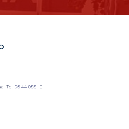
o
ma- Tel:
06 44 088-
E-