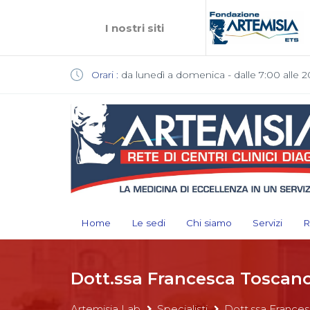
I nostri siti
Orari :
da lunedì a domenica - dalle 7:00 alle 2
Home
Le sedi
Chi siamo
Servizi
R
Dott.ssa Francesca Toscan
Artemisia Lab
Specialisti
Dott.ssa France