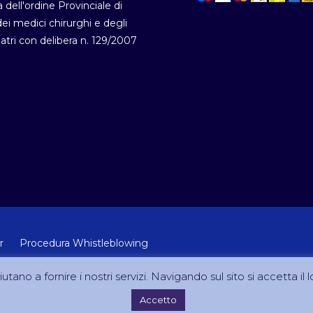
a dell'ordine Provinciale di
i medici chirurghi e degli
atri con delibera n. 129/2007
r
Procedura Whistleblowing
 Lab Srl (Via Velletri 10 RM - P.IVA 10223111005)
utano a fornire i nostri servizi. Navigando sul sito si accetta il l
Accetto