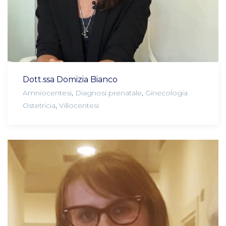
Dott.ssa Domizia Bianco
Amniocentesi
,
Diagnosi prenatale
,
Ginecologia
Ostetricia
,
Villocentesi