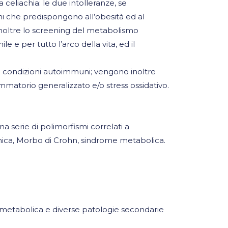
celiachia: le due intolleranze, se
smi che predispongono all’obesità ed al
 inoltre lo screening del metabolismo
e e per tutto l’arco della vita, ed il
di condizioni autoimmuni; vengono inoltre
mmatorio generalizzato e/o stress ossidativo.
serie di polimorfismi correlati a
ronica, Morbo di Crohn, sindrome metabolica.
 metabolica e diverse patologie secondarie