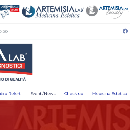
0:30
itiro Referti
Eventi/News
Check up
Medicina Estetica