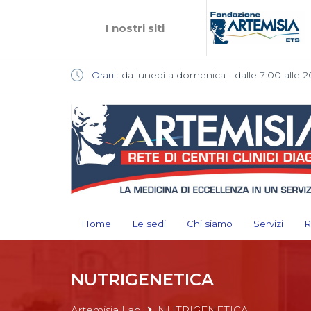
I nostri siti
Orari :
da lunedì a domenica - dalle 7:00 alle 2
Home
Le sedi
Chi siamo
Servizi
R
NUTRIGENETICA
Artemisia Lab
NUTRIGENETICA