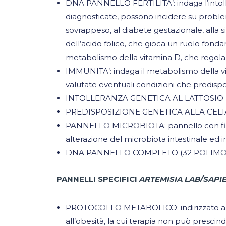
DNA PANNELLO FERTILITA’: indaga l’intoller
diagnosticate, possono incidere su problem
sovrappeso, al diabete gestazionale, alla 
dell’acido folico, che gioca un ruolo fondam
metabolismo della vitamina D, che regola la
IMMUNITA’: indaga il metabolismo della vi
valutate eventuali condizioni che predispo
INTOLLERANZA GENETICA AL LATTOSIO
PREDISPOSIZIONE GENETICA ALLA CEL
PANNELLO MICROBIOTA: pannello con finalit
alterazione del microbiota intestinale ed 
DNA PANNELLO COMPLETO (32 POLIMO
PANNELLI SPECIFICI
ARTEMISIA LAB/SAPI
PROTOCOLLO METABOLICO: indirizzato a paz
all’obesità, la cui terapia non può presci