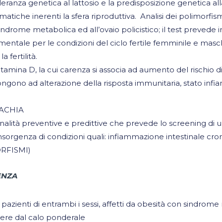
anza genetica al lattosio e la predisposizione genetica alla 
atiche inerenti la sfera riproduttiva. Analisi dei polimorfi
sindrome metabolica ed all’ovaio policistico; il test prevede
entale per le condizioni del ciclo fertile femminile e maschil
 fertilità.
tamina D, la cui carenza si associa ad aumento del rischio 
ngono ad alterazione della risposta immunitaria, stato infia
IACHIA
à preventive e predittive che prevede lo screening di una 
insorgenza di condizioni quali: infiammazione intestinale c
RFISMI)
ENZA
ienti di entrambi i sessi, affetti da obesità con sindrome
ndere dal calo ponderale