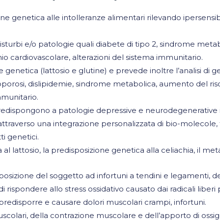
e genetica alle intolleranze alimentari rilevando ipersensib
turbi e/o patologie quali diabete di tipo 2, sindrome metabo
chio cardiovascolare, alterazioni del sistema immunitario.
 genetica (lattosio e glutine) e prevede inoltre l’analisi di
porosi, dislipidemie, sindrome metabolica, aumento del ris
mmunitario.
redispongono a patologie depressive e neurodegenerative i 
a attraverso una integrazione personalizzata di bio-molecole, t
i genetici.
l lattosio, la predisposizione genetica alla celiachia, il met
isposizione del soggetto ad infortuni a tendini e legamenti, d
rispondere allo stress ossidativo causato dai radicali liberi
predisporre e causare dolori muscolari crampi, infortuni.
uscolari, della contrazione muscolare e dell’apporto di ossig