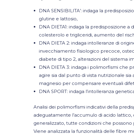
DNA SENSIBILITA’: indaga la predisposizion
glutine e lattosio,
DNA DIETA1: indaga la predisposizione a dis
colesterolo e trigliceridi, aumento del ris
DNA DIETA 2: indaga intolleranze di origine
invecchiamento fisiologico precoce, osteo
diabete di tipo 2, alterazioni del sistema i
DNA DIETA 3: indaga i polimorfismi che p
agire sia dal punto di vista nutrizionale si
magnesio per compensare eventuali difett
DNA SPORT: indaga l’intolleranza genetica a
Analisi dei polimorfismi indicativi della pred
adeguatamente l’accumulo di acido lattico, di 
generalizzato, tutte condizioni che possono 
Viene analizzata la funzionalità delle fibre m