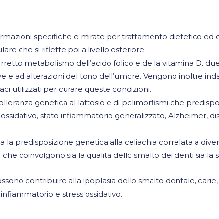
zioni specifiche e mirate per trattamento dietetico ed este
are che si riflette poi a livello esteriore.
etto metabolismo dell’acido folico e della vitamina D, due 
ve e ad alterazioni del tono dell’umore. Vengono inoltre ind
aci utilizzati per curare queste condizioni.
eranza genetica al lattosio e di polimorfismi che predispo
ossidativo, stato infiammatorio generalizzato, Alzheimer, di
disposizione genetica alla celiachia correlata a diverse m
he coinvolgono sia la qualità dello smalto dei denti sia la sa
sono contribuire alla ipoplasia dello smalto dentale, carie, 
infiammatorio e stress ossidativo.