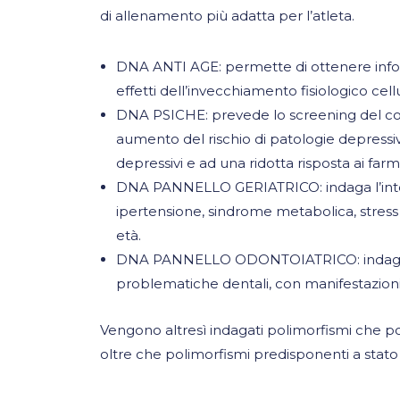
di allenamento più adatta per l’atleta.
DNA ANTI AGE: permette di ottenere informa
effetti dell’invecchiamento fisiologico cellul
DNA PSICHE: prevede lo screening del corr
aumento del rischio di patologie depressi
depressivi e ad una ridotta risposta ai farm
DNA PANNELLO GERIATRICO: indaga l’intoll
ipertensione, sindrome metabolica, stress 
età.
DNA PANNELLO ODONTOIATRICO: indaga la pre
problematiche dentali, con manifestazioni c
Vengono altresì indagati polimorfismi che pos
oltre che polimorfismi predisponenti a stato 