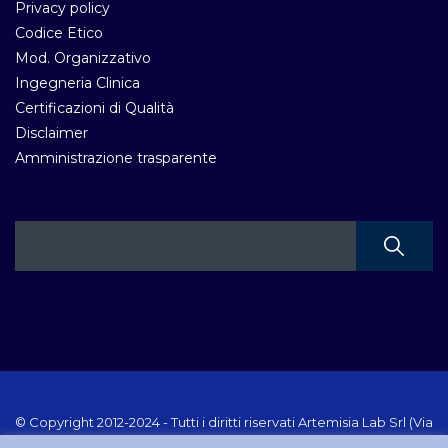
Privacy policy
Codice Etico
Mod. Organizzativo
Ingegneria Clinica
Certificazioni di Qualità
Disclaimer
Amministrazione trasparente
© Copyright 2012-2024 - Tutti i diritti riservati Artemisia Lab Srl (Via
Velletri 10 RM - P.IVA 10223111005) Sito creato e gestito da