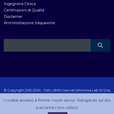
Ingegneria Clinica
Certificazioni di Qualità
Disclaimer
Amministrazione trasparente
© Copyright 2012-2024 - Tutti i diritti riservati Artemisia Lab Srl (Via
Velletri 10 RM - P.IVA 10223111005) Sito creato e gestito da
I cookie aiutano a fornire i nostri servizi. Navigando sul sito
DreamCom.it
si accetta il loro utilizzo