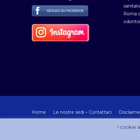
sanitari
Roma de
odontoi
Home
Le nostre sedi – Contattaci
Disclaime
© Copyright 2012-2024 - Tutti i diritti riservati Artemisia
I cookie ai
Sito creato e gestito da DreamCom.it