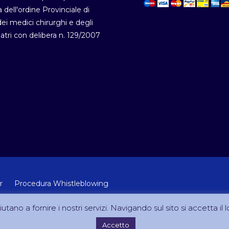
a dell'ordine Provinciale di
i medici chirurghi e degli
atri con delibera n. 129/2007
r
Procedura Whistleblowing
 Lab Srl (Via Velletri 10 RM - P.IVA 10223111005)
utano a fornire i nostri servizi. Navigando sul sito si accetta il l
Accetto