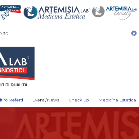
0:30
itiro Referti
Eventi/News
Check up
Medicina Estetica