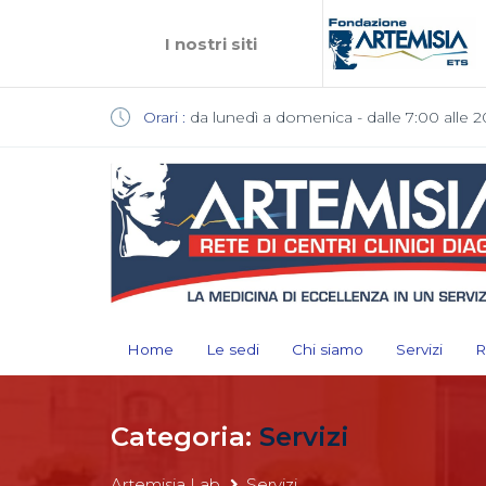
I nostri siti
Orari :
da lunedì a domenica - dalle 7:00 alle 2
Home
Le sedi
Chi siamo
Servizi
R
Categoria:
Servizi
Artemisia Lab
Servizi