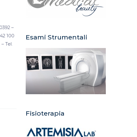
0392 –
 42 100
Esami Strumentali
– Tel.
Fisioterapia