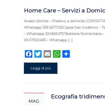
Home Care – Servizi a Domic
Analisi cliniche – Prelievo a domicilio CONT
Whatsapp 339 6071102Cassia San Godenzo – Tel
– Whatsapp 3246654751Batteria Nomentana – T
06 57302463 – Whatsapp […]
Facebook
Twitter
Email
WhatsApp
Condivid
Leggi di più
Ecografia tridimen
MAG