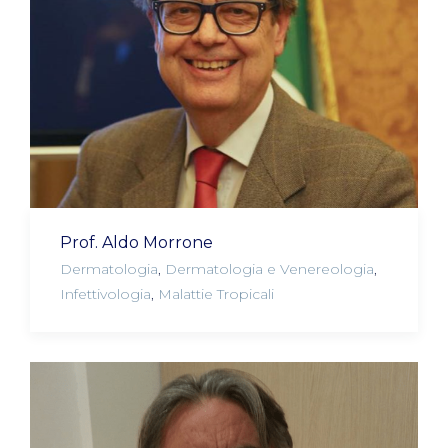
Prof. Aldo Morrone
Dermatologia
,
Dermatologia e Venereologia
,
Infettivologia
,
Malattie Tropicali