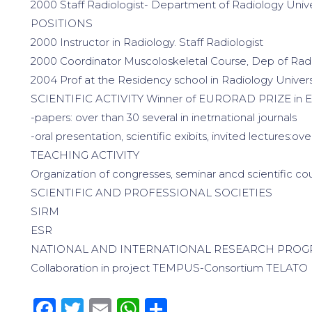
2000 Staff Radiologist- Department of Radiology Uni
POSITIONS
2000 Instructor in Radiology. Staff Radiologist
2000 Coordinator Muscoloskeletal Course, Dep of Radi
2004 Prof at the Residency school in Radiology Univer
SCIENTIFIC ACTIVITY Winner of EURORAD PRIZE in 
-papers: over than 30 several in inetrnational journals
-oral presentation, scientific exibits, invited lectur
TEACHING ACTIVITY
Organization of congresses, seminar ancd scientific cou
SCIENTIFIC AND PROFESSIONAL SOCIETIES
SIRM
ESR
NATIONAL AND INTERNATIONAL RESEARCH PRO
Collaboration in project TEMPUS-Consortium TELATO 
Facebook
Twitter
Email
WhatsApp
Condividi