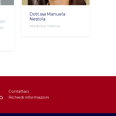
Dott.ssa Manuela
Nestola
gia
Medicina Interna
za
Contattaci
Richiedi informazioni