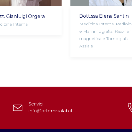
Dott.ssa Elena Santini
tt. Gianluigi Orgera
Medicina Interna
,
Radiolo
icina Interna
e Mammografia
,
Risonan
magnetica e Tomografia
Assiale
Scrivici
info@artemisialab.it