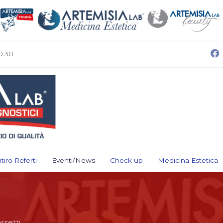
0:30
itiro Referti
Eventi/News
Check up
Medicina Estetica
ssetti