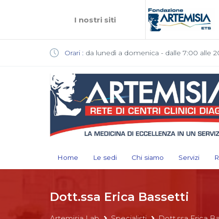
I nostri siti
Orari :
da lunedì a domenica - dalle 7:00 alle 2
Home
Le sedi
Chi siamo
Servizi
R
Dott.ssa Erica Bassetti
Artemisia Lab
Specialisti
Dott.ssa Erica Ba