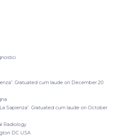
gnostici
pienza”. Gratuated cum laude on December 20
gna
 “La Sapienza”. Gratuated cum laude on October
al Radiology
ington DC USA