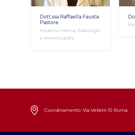
Dott.ssa Raffaella Fausta
Do
Pastore
Med
Medicina Interna
,
Radiologia
e Mammografia
Coordinamento: Via Velletri 10 Roma