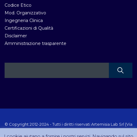
Codice Etico
Mod. Organizzativo
Ingegneria Clinica
Certificazioni di Qualità
Disclaimer
Amministrazione trasparente
© Copyright 2012-2024 - Tutti i diritti riservati Artemisia Lab Srl (Via
Velletri 10 RM - P.IVA 10223111005) Sito creato e gestito da
I cookie aiutano a fornire i nostri servizi. Navigando sul sito