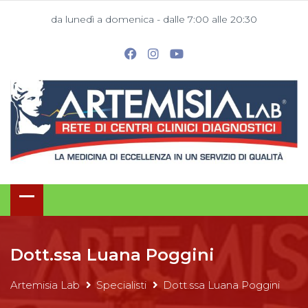
da lunedì a domenica - dalle 7:00 alle 20:30
Dott.ssa Luana Poggini
Artemisia Lab
Specialisti
Dott.ssa Luana Poggini