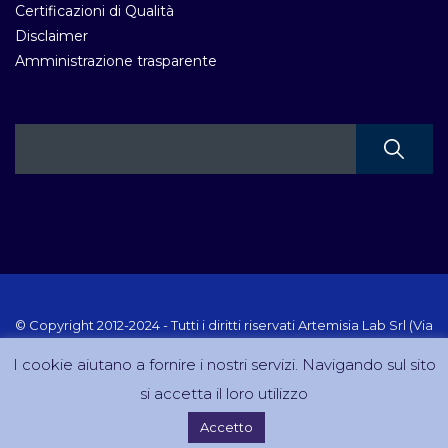
Certificazioni di Qualità
Disclaimer
Amministrazione trasparente
© Copyright 2012-2024 - Tutti i diritti riservati Artemisia Lab Srl (Via
Velletri 10 RM - P.IVA 10223111005) Sito creato e gestito da
I cookie aiutano a fornire i nostri servizi. Navigando sul sito
DreamCom.it
si accetta il loro utilizzo
Accetto