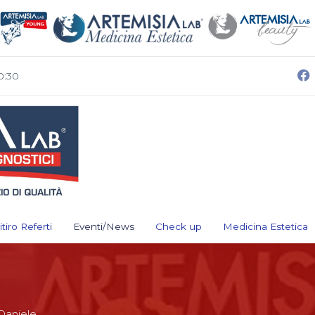
0:30
itiro Referti
Eventi/News
Check up
Medicina Estetica
 Daniele