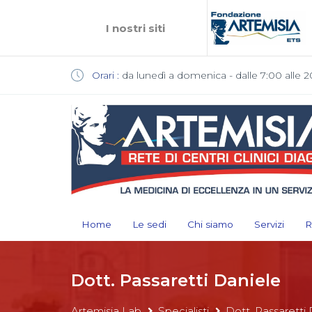
I nostri siti
Orari :
da lunedì a domenica - dalle 7:00 alle 2
Home
Le sedi
Chi siamo
Servizi
R
Dott. Passaretti Daniele
Artemisia Lab
Specialisti
Dott. Passaretti