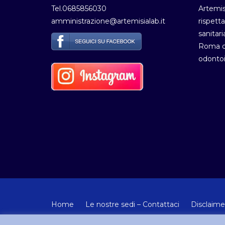
Tel.0685856030
Artemis
amministrazione@artemisialab.it
rispetta
sanitari
Roma de
odontoi
Home
Le nostre sedi – Contattaci
Disclaime
© Copyright 2012-2024 - Tutti i diritti riservati Artemisia