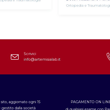
opedia e Traumatologia
Ortopedia e Traumatolog
Scrivici
info@artemisialab.it
sito, aggiornato ogni 15
PAGAMENTO ON LIN
è gestito dalla società
di qualsiasi esame con Pa