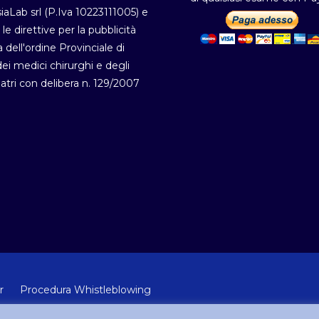
iaLab srl (P.Iva 10223111005) e
 le direttive per la pubblicità
a dell'ordine Provinciale di
i medici chirurghi e degli
atri con delibera n. 129/2007
r
Procedura Whistleblowing
 Lab Srl (Via Velletri 10 RM - P.IVA 10223111005)