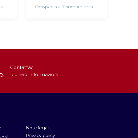
ia
Ortopedia e Traumatologia
Contattaci
Richiedi informazioni
E
Note legali
Privacy policy
ypal