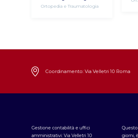
Ort
Ortopedia e Traumatologia
Coordinamento: Via Velletri 10 Roma
Gestione contabilità e uffici
Questo 
amministrativi: Via Velletri 10
giorni, 