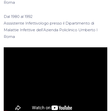
Roma
Dal 1980 al 1992
Asssistente Infettivologo presso il Dipartimento di
Malattie Infettive dell’Azienda Policlinico Umberto I
Roma