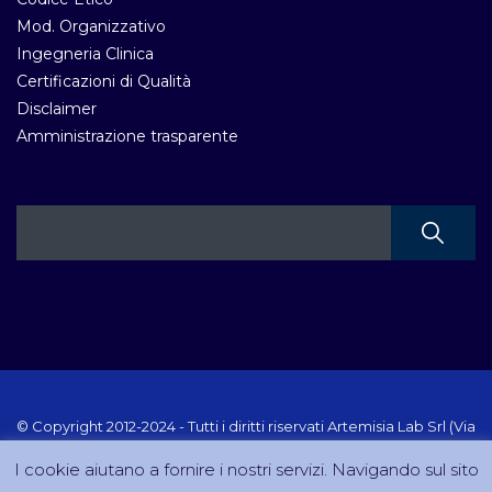
Mod. Organizzativo
Ingegneria Clinica
Certificazioni di Qualità
Disclaimer
Amministrazione trasparente
© Copyright 2012-2024 - Tutti i diritti riservati Artemisia Lab Srl (Via
Velletri 10 RM - P.IVA 10223111005) Sito creato e gestito da
I cookie aiutano a fornire i nostri servizi. Navigando sul sito
DreamCom.it