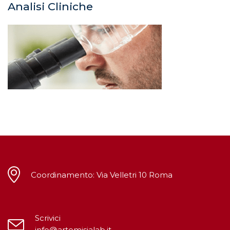
Analisi Cliniche
Coordinamento: Via Velletri 10 Roma
Scrivici
info@artemisialab.it