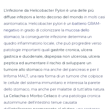
L’infezione da Helicobacter Pylori è una delle più
diffuse infezioni a lento decorso del mondo
in molti casi
asintomatica
.
Helicobacter pylori è un
batterio GRAM-
negativo
in grado di colonizzare la
mucosa dello
stomaco
; la conseguente infezione determina un
quadro infiammatorio locale, che può progredire verso
patologie importanti quali
gastrite cronica
,
ulcera
gastrica e duodenale
,
dispepsia non ulcerosa
,
ulcera
peptica
ed aumentare il rischio di
sviluppare un
tumore allo stomaco
ma anche del pancreas e per il
linfoma MALT, una rara forma di un tumore che colpisce
le cellule del sistema immunitario e interessa la parete
dello stomaco, ma anche per malattie di tutt’altra natura.
La Celiachia o Morbo Celiaco
è una patologia cronica
autoimmune dell’intestino tenue causata
dall’
intolleranza
permanente al glutine
, una sostanza