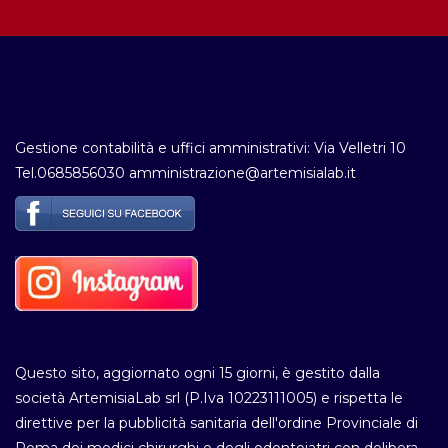
Gestione contabilità e uffici amministrativi: Via Velletri 10
Tel.0685856030 amministrazione@artemisialab.it
Questo sito, aggiornato ogni 15 giorni, è gestito dalla
società ArtemisiaLab srl (P.Iva 10223111005) e rispetta le
direttive per la pubblicità sanitaria dell'ordine Provinciale di
Roma dei medici chirurghi e degli odontoiatri con delibera