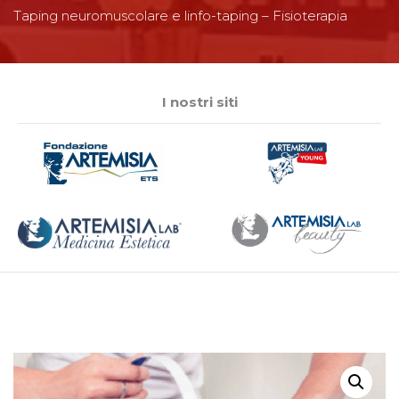
Taping neuromuscolare e linfo-taping – Fisioterapia
I nostri siti