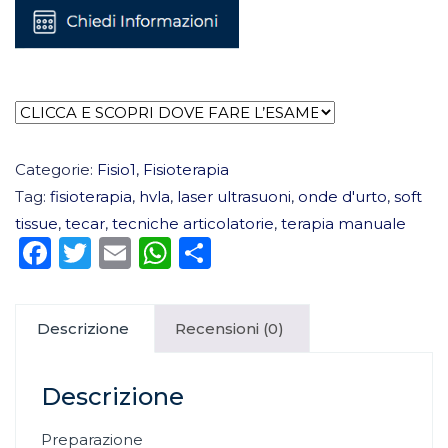
Categorie:
Fisio1
,
Fisioterapia
Tag:
fisioterapia
,
hvla
,
laser ultrasuoni
,
onde d'urto
,
soft
tissue
,
tecar
,
tecniche articolatorie
,
terapia manuale
Facebook
Twitter
Email
WhatsApp
Condividi
Descrizione
Recensioni (0)
Descrizione
Preparazione