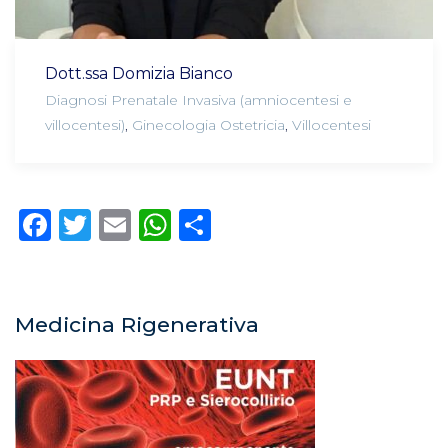
Dott.ssa Domizia Bianco
Diagnosi Prenatale Invasiva (amniocentesi e
villocentesi)
,
Ginecologia Ostetricia
,
Villocentesi
Facebook
Twitter
Email
WhatsApp
Condividi
Medicina Rigenerativa