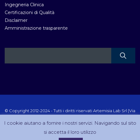
Ingegneria Clinica
Certificazioni di Qualità
Disclaimer
Amministrazione trasparente
© Copyright 2012-2024 - Tutti i diritti riservati Artemisia Lab Srl (Via
Velletri 10 RM - P.IVA 10223111005) Sito creato e gestito da
I cookie aiutano a fornire i nostri servizi. Navigando sul sito
DreamCom.it
si accetta il loro utilizzo