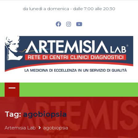
da lunedì a domenica - dalle 7:00 alle 20:30
Tag:
agobiopsia
Artemisia Lab
agobiopsia