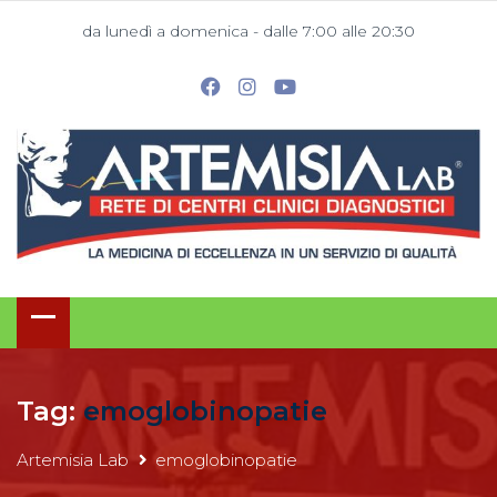
da lunedì a domenica - dalle 7:00 alle 20:30
Tag:
emoglobinopatie
Artemisia Lab
emoglobinopatie