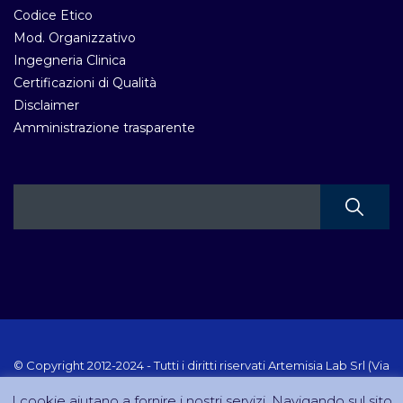
Codice Etico
Mod. Organizzativo
Ingegneria Clinica
Certificazioni di Qualità
Disclaimer
Amministrazione trasparente
© Copyright 2012-2024 - Tutti i diritti riservati Artemisia Lab Srl (Via
Velletri 10 RM - P.IVA 10223111005) Sito creato e gestito da
I cookie aiutano a fornire i nostri servizi. Navigando sul sito