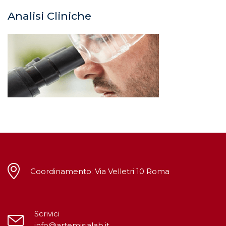
Analisi Cliniche
Coordinamento: Via Velletri 10 Roma
Scrivici
info@artemisialab.it