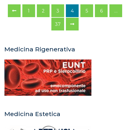
1
2
3
4
5
6
…
37
Medicina Rigenerativa
Medicina Estetica