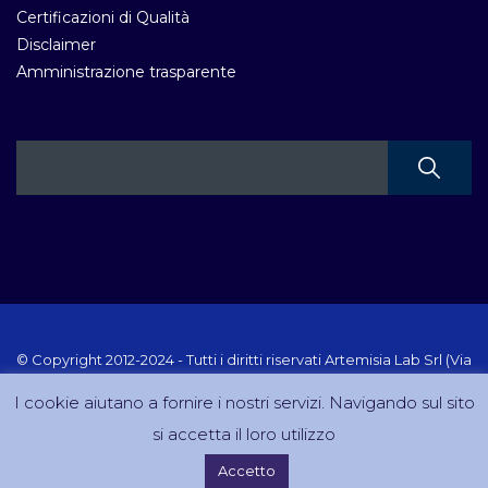
Certificazioni di Qualità
Disclaimer
Amministrazione trasparente
© Copyright 2012-2024 - Tutti i diritti riservati Artemisia Lab Srl (Via
Velletri 10 RM - P.IVA 10223111005) Sito creato e gestito da
I cookie aiutano a fornire i nostri servizi. Navigando sul sito
DreamCom.it
si accetta il loro utilizzo
Accetto