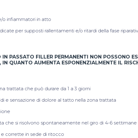
e/o infiammatori in atto
icate per supposti rallentamenti e/o ritardi della fase riparati
TO IN PASSATO FILLER PERMANENTI NON POSSONO E
, IN QUANTO AUMENTA ESPONENZIALMENTE IL RISCH
na trattata che può durare da 1 a 3 giorni
di e sensazione di dolore al tatto nella zona trattata
zione
ata che si risolvono spontaneamente nel giro di 4-6 settimane
e corrette in sede di ritocco