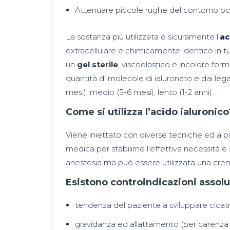
Attenuare piccole rughe del contorno oc
La sostanza più utilizzata è sicuramente l’
ac
extracellulare e chimicamente identico in t
un
gel sterile
, viscoelastico e incolore for
quantità di molecole di ialuronato e dai leg
mesi), medio (5-6 mesi), lento (1-2 anni).
Come si utilizza l’acido ialuronico
Viene iniettato con diverse tecniche ed a pi
medica per stabilirne l’effettiva necessità 
anestesia ma può essere utilizzata una crem
Esistono controindicazioni assolute
tendenza del paziente a sviluppare cicatr
gravidanza ed allattamento (per carenza d