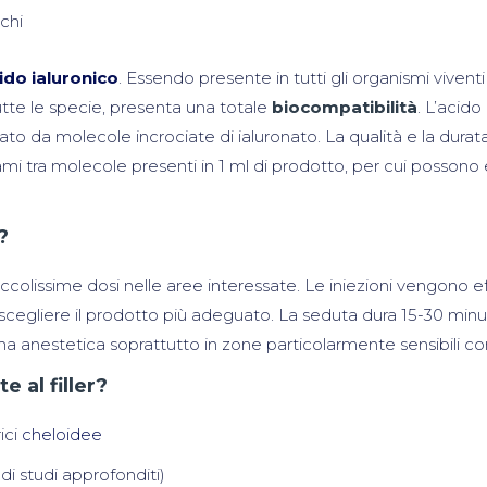
chi
ido ialuronico
. Essendo presente in tutti gli organismi viv
utte le specie, presenta una totale
biocompatibilità
. L’acido
mato da molecole incrociate di ialuronato. La qualità e la durat
ami tra molecole presenti in 1 ml di prodotto, per cui possono
?
ccolissime dosi nelle aree interessate. Le iniezioni vengono e
e scegliere il prodotto più adeguato. La seduta dura 15-30 mi
a anestetica soprattutto in zone particolarmente sensibili co
 al filler?
ici
cheloidee
i studi approfonditi)