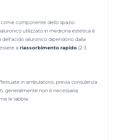
enti come componente dello spazio
 ialuronico utilizzato in medicina estetica è
a dell’acido ialuronico dipendono dalla
 essere a
riassorbimento rapido
(2-3
ffettuate in ambulatorio, previa consulenza
nuti, generalmente non è necessaria
me le labbra.