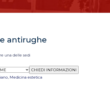
a e antirughe
re una delle sedi
iano
,
Medicina estetica
l
atsApp
Condividi