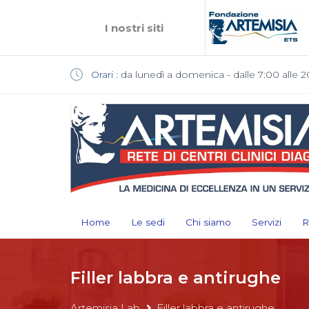
I nostri siti
Orari :
da lunedì a domenica - dalle 7:00 alle 2
Home
Le sedi
Chi siamo
Servizi
R
Filler labbra e antirughe
Artemisia Lab
Filler labbra e antirughe