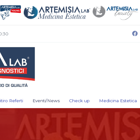
0:30
itiro Referti
Eventi/News
Check up
Medicina Estetica