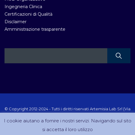
Ingegneria Clinica
Certificazioni di Qualità
Disclaimer
Amministrazione trasparente
© Copyright 2012-2024 - Tutti i diritti riservati Artemisia Lab Srl (Via
Velletri 10 RM - P.IVA 10223111005) Sito creato e gestito da
I cookie aiutano a fornire i nostri servizi. Navigando sul sito
DreamCom.it
si accetta il loro utilizzo