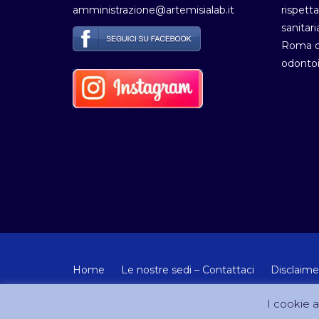
amministrazione@artemisialab.it
rispetta
sanitari
Roma de
odontoi
Home
Le nostre sedi – Contattaci
Disclaime
© Copyright 2012-2024 - Tutti i diritti riservati Artemisia
I cookie ai
Sito creato e gestito da DreamCom.it