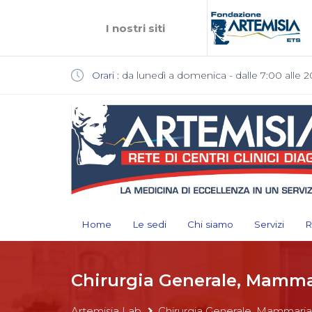
I nostri siti
Orari :
da lunedì a domenica - dalle 7:00 alle 2
Home
Le sedi
Chi siamo
Servizi
R
Chirurgia Generale, Mamma
Artemisia Lab
Chirurgia Generale, Mammaria