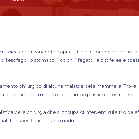
rurgica che si concentra soprattutto sugli organi della cavità
’esofago, lo stomaco, il colon, il fegato, la cistifellea e spess
attamento chirurgico di alcune malattie della mammella. Trova i
pia del cancro mammario ed in campo plastico-ricostruttivo.
stica della chirurgia che si occupa di interventi sulla tiroide a
attie specifiche, gozzi o noduli.
i