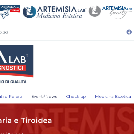
0:30
itiro Referti
Eventi/News
Check up
Medicina Estetica
ria e Tiroidea
 e Tiroidea