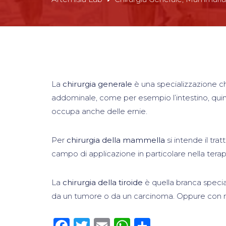
La
chirurgia generale
è una specializzazione chi
addominale, come per esempio l’intestino, quindi l
occupa anche delle ernie.
Per
chirurgia della mammella
si intende il tr
campo di applicazione in particolare nella tera
La
chirurgia della tiroide
è quella branca speciali
da un tumore o da un carcinoma. Oppure con mal
Facebook
Twitter
Email
WhatsApp
Condivid