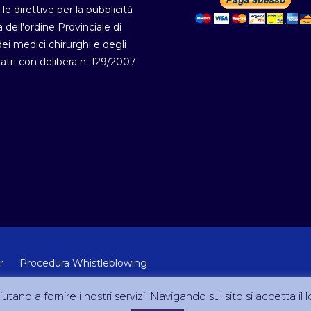
 le direttive per la pubblicità
a dell'ordine Provinciale di
i medici chirurghi e degli
atri con delibera n. 129/2007
r
Procedura Whistleblowing
 Lab Srl (Via Velletri 10 RM - P.IVA 10223111005)
utano a fornire i nostri servizi. Navigando sul sito si accetta il l