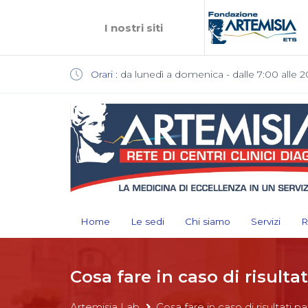
I nostri siti
Orari :
da lunedì a domenica - dalle 7:00 alle 2
Home
Le sedi
Chi siamo
Servizi
R
Cosa fare in caso di risultat
Artemisia Lab
Cosa fare in caso di risultati p