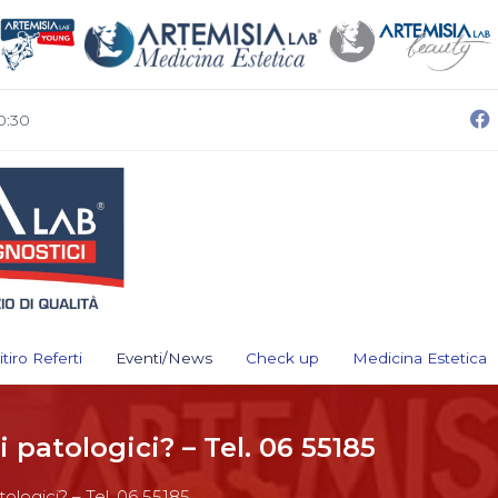
0:30
itiro Referti
Eventi/News
Check up
Medicina Estetica
i patologici? – Tel. 06 55185
atologici? – Tel. 06 55185