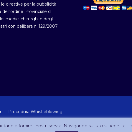
 le direttive per la pubblicità
a dell'ordine Provinciale di
i medici chirurghi e degli
atri con delibera n. 129/2007
r
Procedura Whistleblowing
 Lab Srl (Via Velletri 10 RM - P.IVA 10223111005)
utano a fornire i nostri servizi. Navigando sul sito si accetta il l