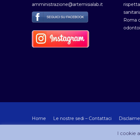
amministrazione@artemisialab.it
rispetta
sanitari
Roma de
odontoi
Home
Le nostre sedi – Contattaci
Disclaime
© Copyright 2012-2024 - Tutti i diritti riservati Artemisia
I cookie ai
Sito creato e gestito da DreamCom.it