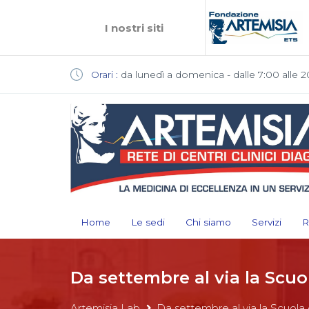
I nostri siti
Orari :
da lunedì a domenica - dalle 7:00 alle 2
Home
Le sedi
Chi siamo
Servizi
R
Da settembre al via la Scuo
Artemisia Lab
Da settembre al via la Scuola 