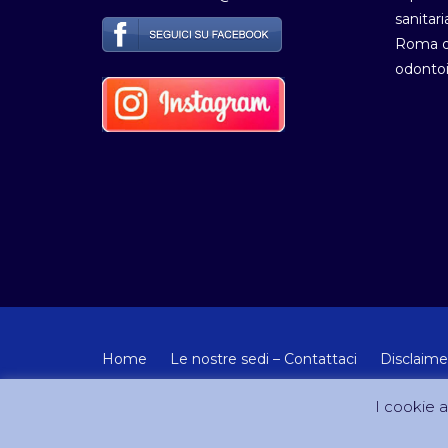
sanitari
Roma de
odontoi
Home
Le nostre sedi – Contattaci
Disclaime
© Copyright 2012-2024 - Tutti i diritti riservati Artemisia
I cookie ai
Sito creato e gestito da DreamCom.it