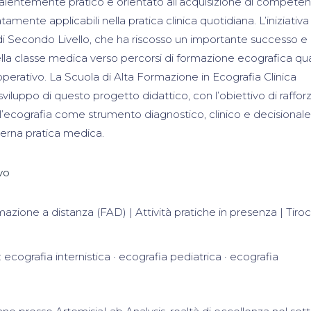
valentemente pratico e orientato all’acquisizione di compete
ente applicabili nella pratica clinica quotidiana. L’iniziativa 
 di Secondo Livello, che ha riscosso un importante successo e
lla classe medica verso percorsi di formazione ecografica quali
operativo. La Scuola di Alta Formazione in Ecografia Clinica
sviluppo di questo progetto didattico, con l’obiettivo di raffor
e l’ecografia come strumento diagnostico, clinico e decisionale
derna pratica medica.
vo
mazione a distanza (FAD) | Attività pratiche in presenza | Tiroc
 ecografia internistica · ecografia pediatrica · ecografia