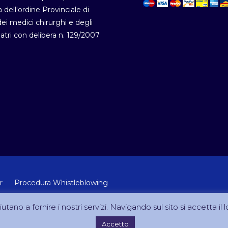
a dell'ordine Provinciale di
i medici chirurghi e degli
atri con delibera n. 129/2007
r
Procedura Whistleblowing
 Lab Srl (Via Velletri 10 RM - P.IVA 10223111005)
utano a fornire i nostri servizi. Navigando sul sito si accetta il l
Accetto