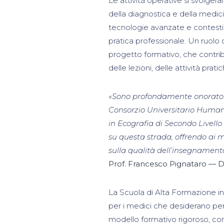
Le attività operative si svolger
della diagnostica e della medic
tecnologie avanzate e contesti 
pratica professionale. Un ruolo 
progetto formativo, che contribu
delle lezioni, delle attività prat
«Sono profondamente onorato di
Consorzio Universitario Humanit
in Ecografia di Secondo Livell
su questa strada, offrendo ai m
sulla qualità dell’insegnamento
Prof. Francesco Pignataro — Di
La Scuola di Alta Formazione i
per i medici che desiderano pe
modello formativo rigoroso, con