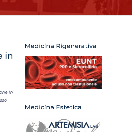
Medicina Rigenerativa
e in
one in
esso
Medicina Estetica