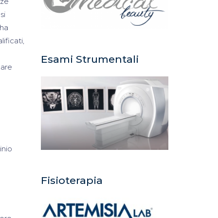
nze
si
 ha
ficati,
Esami Strumentali
zare
inio
Fisioterapia