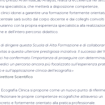
anno presso ArtemisiaLab Analysis, realtà di eccellenza nel set
ina specialistica, che metterà a disposizione competenze,
clinici idonei a garantire una formazione fortemente orientata
centrale sarà svolto dal corpo docente e dai colleghi coinvolti
iranno con la propria esperienza specialistica alla realizzazi
iche e dell’intero percorso didattico.
 dirigere questa Scuola di Alta Formazione e di collaborare
as a questa ulteriore prestigiosa iniziativa. Il successo del
o ci ha confermato l’importanza di proseguire con determina
edici un percorso ancora più focalizzato sull’esperienza prat
 e sull’applicazione clinica dell’ecografia.»
rettore Scientifico
n Ecografia Clinica si propone come un nuovo punto di riferim
rfezionare le proprie competenze ecografiche attraverso un
creto e fortemente orientato alla pratica professionale.