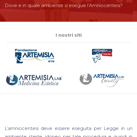
Dove e in quale ambiente si esegue l’Amniocentesi?
I nostri siti
L’amniocentesi deve essere eseguita per Legge in un
ambiente sterile, idoneo per tale procedura e quindi in