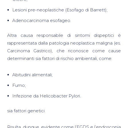
Lesioni pre-neoplastiche (Esofago di Barrett);
Adenocarcinoma esofageo.
Altra causa responsabile di sintomi dispeptici è
rappresentata dalla patologia neoplastica maligna (es.
Carcinoma Gastrico), che riconosce come cause
determinanti sia fattori di rischio ambientali, come:
Abitudini alimentali;
Fumo;
Infezione da Helicobacter Pylori.
sia fattori genetici.
Risulta, dunque, evidente come l’EGDS e l’endoscopia