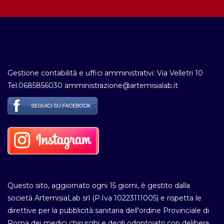
Gestione contabilità e uffici amministrativi: Via Velletri 10
Tel.0685856030 amministrazione@artemisialab.it
Questo sito, aggiornato ogni 15 giorni, è gestito dalla
società ArtemisiaLab srl (P.Iva 10223111005) e rispetta le
direttive per la pubblicità sanitaria dell'ordine Provinciale di
Roma dei medici chirurghi e degli odontoiatri con delibera