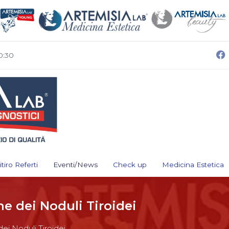
0:30
itiro Referti
Eventi/News
Check up
Medicina Estetica
ne dei Noduli Tiroidei
ei Noduli Tiroidei