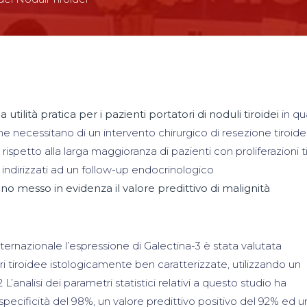
tilità pratica per i pazienti portatori di noduli tiroidei
in qu
e necessitano di un intervento chirurgico di resezione tiroide
 rispetto alla larga maggioranza di pazienti con proliferazioni 
ndirizzati ad un follow-up endocrinologico
anno messo in evidenza il valore predittivo di malignità
ternazionale l’espressione di Galectina-3 è stata valutata
i tiroidee istologicamente ben caratterizzate, utilizzando un
nalisi dei parametri statistici relativi a questo studio ha
specificità del 98%, un valore predittivo positivo del 92% ed u