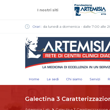
I nostri siti
Orari :
da lunedì a domenica - dalle 7:00 alle 2
Home
Le sedi
Chi siamo
Servizi
R
Galectina 3 Caratterizzazio
Artemisia Lab
Galectina 3 Caratterizzazione d