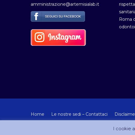
amministrazione@artemisialab.it
rispetta
sanitari
Roma de
odontoi
Home
Le nostre sedi – Contattaci
Disclaime
© Copyright 2012-2024 - Tutti i diritti riservati Artemisia
I cookie ai
Sito creato e gestito da DreamCom.it