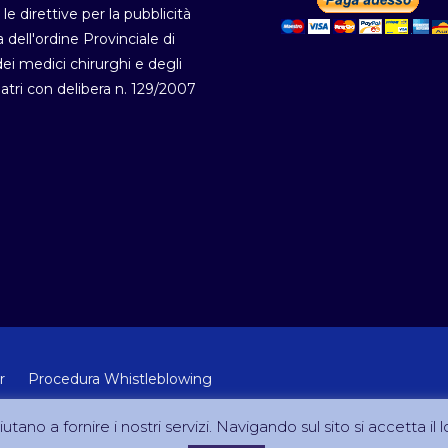
 le direttive per la pubblicità
a dell'ordine Provinciale di
i medici chirurghi e degli
atri con delibera n. 129/2007
r
Procedura Whistleblowing
 Lab Srl (Via Velletri 10 RM - P.IVA 10223111005)
utano a fornire i nostri servizi. Navigando sul sito si accetta il l