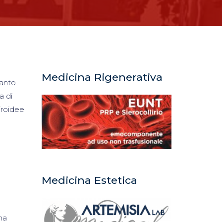
Medicina Rigenerativa
anto
a di
tiroidee
Medicina Estetica
na