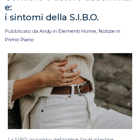
e:
i sintomi della S.I.B.O.
Pubblicato da
Andy
in
Elementi Home
,
Notizie in
Primo Piano
La SIBO (acronimo dell’inglese Small Intestine