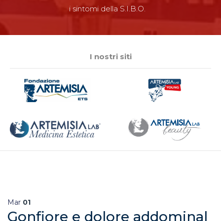
i sintomi della S.I.B.O.
I nostri siti
Mar
01
Gonfiore e dolore addominal