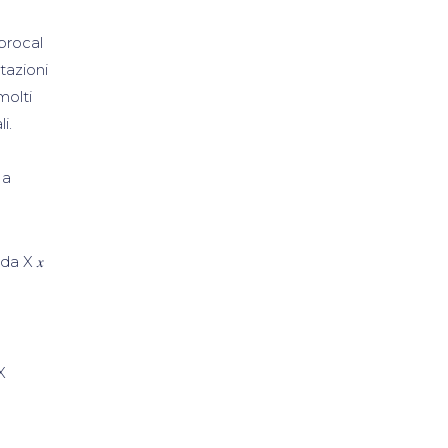
iprocal
tazioni
molti
i.
 a
da X 𝑥
X