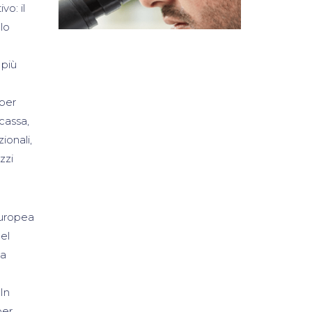
o: il
lo
 più
 per
 cassa,
ionali,
zzi
Europea
nel
ta
 In
per