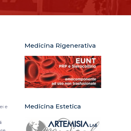
Medicina Rigenerativa
Medicina Estetica
ei e
i
nse,