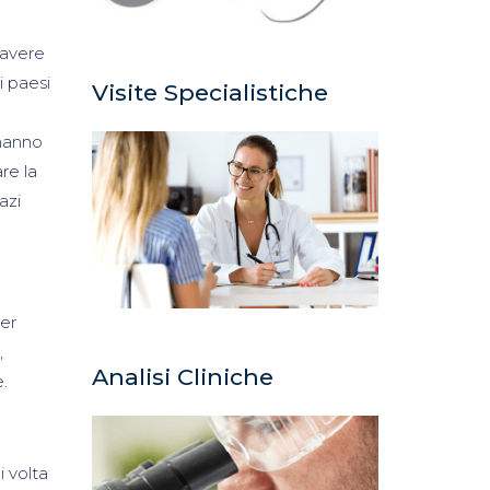
 avere
i paesi
Visite Specialistiche
 hanno
re la
azi
per
,
Analisi Cliniche
.
i volta