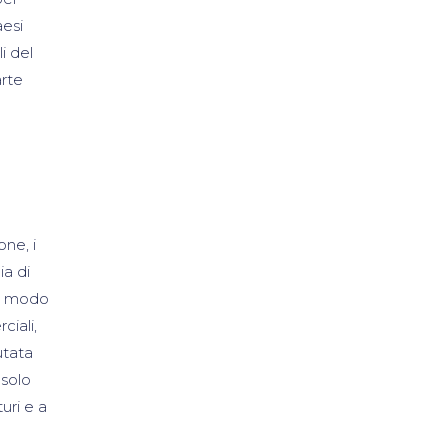
aesi
i del
arte
one, i
ia di
in modo
ciali,
utata
 solo
uri e a