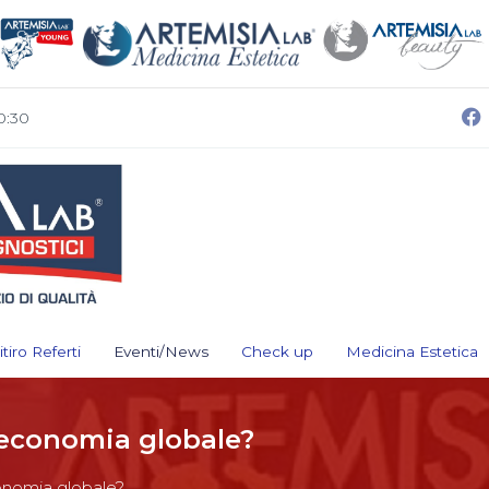
0:30
itiro Referti
Eventi/News
Check up
Medicina Estetica
l’economia globale?
conomia globale?