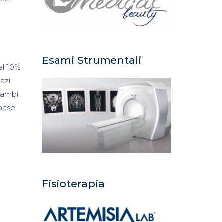
Esami Strumentali
del 10%
dazi
scambi
 base
Fisioterapia