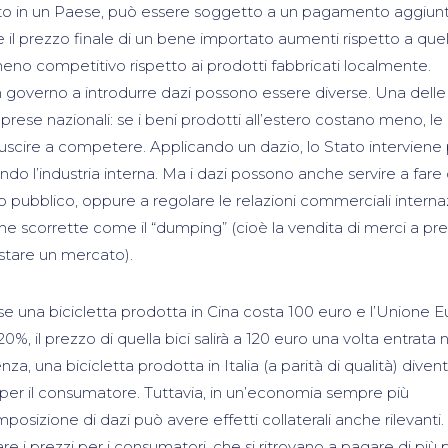
o in un Paese, può essere soggetto a un pagamento aggiuntiv
 il prezzo finale di un bene importato aumenti rispetto a quel
eno competitivo rispetto ai prodotti fabbricati localmente.
 governo a introdurre dazi possono essere diverse. Una delle
rese nazionali: se i beni prodotti all’estero costano meno, le
riuscire a competere. Applicando un dazio, lo Stato interviene
elando l’industria interna. Ma i dazi possono anche servire a fare
o pubblico, oppure a regolare le relazioni commerciali internaz
he scorrette come il “dumping” (cioè la vendita di merci a pre
istare un mercato).
e una bicicletta prodotta in Cina costa 100 euro e l’Unione 
%, il prezzo di quella bici salirà a 120 euro una volta entrata 
 una bicicletta prodotta in Italia (a parità di qualità) diven
per il consumatore. Tuttavia, in un’economia sempre più
mposizione di dazi può avere effetti collaterali anche rilevanti.
 i prezzi per i consumatori, che si ritrovano a pagare di più 