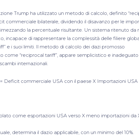
razione Trump ha utilizzato un metodo di calcolo, definito “rec
ficit commerciale bilaterale, dividendo il disavanzo per le impor
imezzando la percentuale risultante. Un sistema ritenuto da 
o, incapace di rappresentare la complessità delle filiere global
iff” e i suoi limiti. Il metodo di calcolo dei dazi promosso
o come “reciprocal tariff”, appare semplicistico e inadeguato
scambi internazionali.
𝑜𝑠𝑡𝑜 = Deficit commerciale USA con il paese X Importazioni USA 
alcolato come esportazioni USA verso X meno importazioni da 
ntuale, determina il dazio applicabile, con un minimo del 10%.