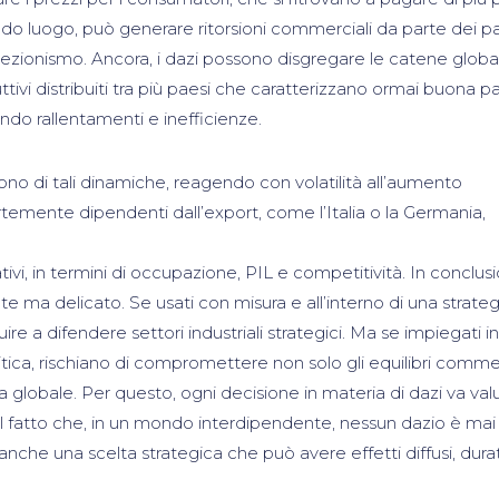
ndo luogo, può generare ritorsioni commerciali da parte dei p
rotezionismo. Ancora, i dazi possono disgregare le catene global
ttivi distribuiti tra più paesi che caratterizzano ormai buona p
ndo rallentamenti e inefficienze.
tono di tali dinamiche, reagendo con volatilità all’aumento
fortemente dipendenti dall’export, come l’Italia o la Germania,
ivi, in termini di occupazione, PIL e competitività. In conclusi
 ma delicato. Se usati con misura e all’interno di una strateg
re a difendere settori industriali strategici. Ma se impiegati 
tica, rischiano di compromettere non solo gli equilibri commer
 globale. Per questo, ogni decisione in materia di dazi va val
l fatto che, in un mondo interdipendente, nessun dazio è mai
anche una scelta strategica che può avere effetti diffusi, durat