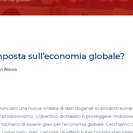
imposta sull’economia globale?
in
News
unciato una nuova ondata di dazi doganali su prodotti europ
l protezionismo. L’obiettivo dichiarato è proteggere l’industria
ischiano di essere gravi per l’economia globale. Cerchiamo d
, come siano stati calcolati, gli effetti sull’economia statunite