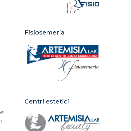
Fisiosemeria
Centri estetici
0%.
li