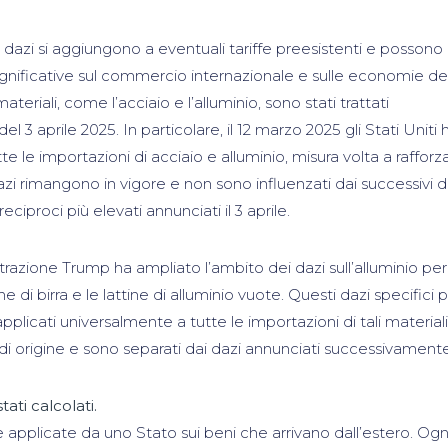
dazi si aggiungono a eventuali tariffe preesistenti e possono
gnificative sul commercio internazionale e sulle economie de
teriali, come l’acciaio e l’alluminio, sono stati trattati
l 3 aprile 2025. In particolare, il 12 marzo 2025 gli Stati Uniti
 le importazioni di acciaio e alluminio, misura volta a rafforza
zi rimangono in vigore e non sono influenzati dai successivi d
eciproci più elevati annunciati il 3 aprile.
nistrazione Trump ha ampliato l’ambito dei dazi sull’alluminio per
e di birra e le lattine di alluminio vuote. Questi dazi specifici 
 applicati universalmente a tutte le importazioni di tali materiali
 origine e sono separati dai dazi annunciati successivamente
ati calcolati.
e applicate da uno Stato sui beni che arrivano dall’estero. Ogn