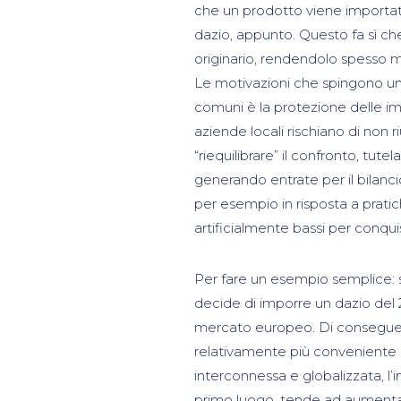
che un prodotto viene importat
dazio, appunto. Questo fa sì che
originario, rendendolo spesso m
Le motivazioni che spingono un
comuni è la protezione delle imp
aziende locali rischiano di non 
“riequilibrare” il confronto, tut
generando entrate per il bilanci
per esempio in risposta a pratic
artificialmente bassi per conqu
Per fare un esempio semplice: s
decide di imporre un dazio del 20
mercato europeo. Di conseguenza,
relativamente più conveniente 
interconnessa e globalizzata, l’i
primo luogo, tende ad aumentare