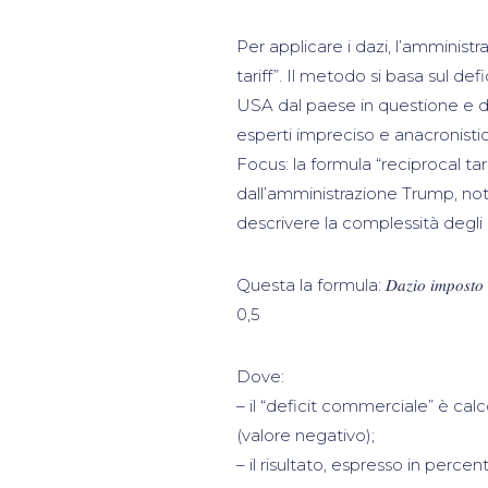
Per applicare i dazi, l’amminist
tariff”. Il metodo si basa sul de
USA dal paese in questione e d
esperti impreciso e anacronistic
Focus: la formula “reciprocal tar
dall’amministrazione Trump, not
descrivere la complessità degli 
Questa la formula: 𝐷𝑎𝑧𝑖𝑜 𝑖𝑚
0,5
Dove:
– il “deficit commerciale” è c
(valore negativo);
– il risultato, espresso in perce