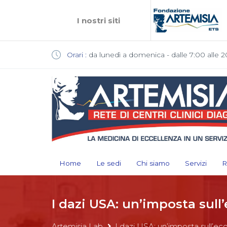
I nostri siti
Orari :
da lunedì a domenica - dalle 7:00 alle 2
Home
Le sedi
Chi siamo
Servizi
R
I dazi USA: un’imposta sul
Artemisia Lab
I dazi USA: un’imposta sull’e