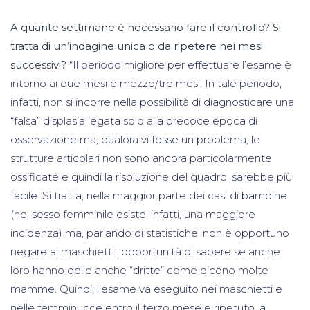
A quante settimane è necessario fare il controllo? Si
tratta di un’indagine unica o da ripetere nei mesi
successivi?
“Il periodo migliore per effettuare l’esame è
intorno ai due mesi e mezzo/tre mesi. In tale periodo,
infatti, non si incorre nella possibilità di diagnosticare una
“falsa” displasia legata solo alla precoce epoca di
osservazione ma, qualora vi fosse un problema, le
strutture articolari non sono ancora particolarmente
ossificate e quindi la risoluzione del quadro, sarebbe più
facile. Si tratta, nella maggior parte dei casi di bambine
(nel sesso femminile esiste, infatti, una maggiore
incidenza) ma, parlando di statistiche, non è opportuno
negare ai maschietti l’opportunità di sapere se anche
loro hanno delle anche “dritte” come dicono molte
mamme. Quindi, l’esame va eseguito nei maschietti e
nelle femminucce entro il terzo mese e ripetuto, a