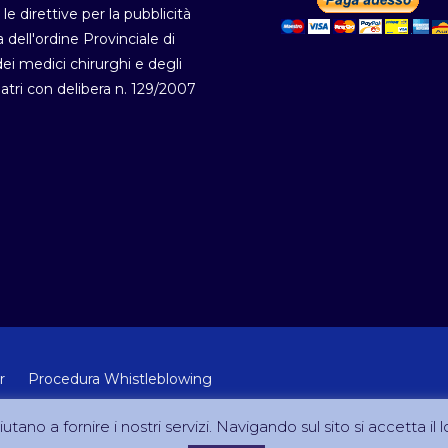
 le direttive per la pubblicità
a dell'ordine Provinciale di
i medici chirurghi e degli
atri con delibera n. 129/2007
r
Procedura Whistleblowing
 Lab Srl (Via Velletri 10 RM - P.IVA 10223111005)
utano a fornire i nostri servizi. Navigando sul sito si accetta il l