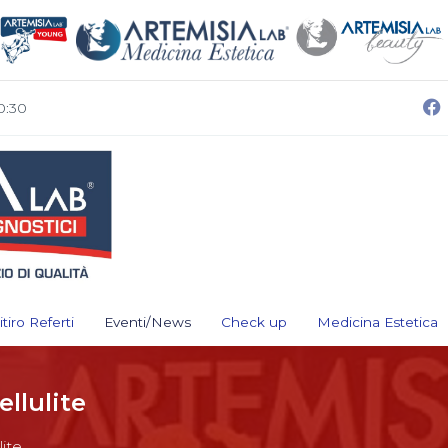
0:30
itiro Referti
Eventi/News
Check up
Medicina Estetica
llulite
lite