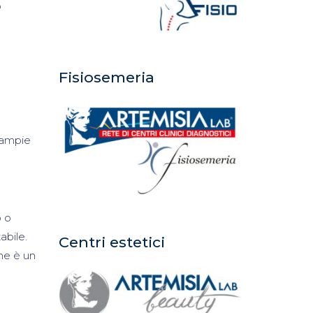
o
Fisiosemeria
 ampie
o o
abile.
Centri estetici
he è un