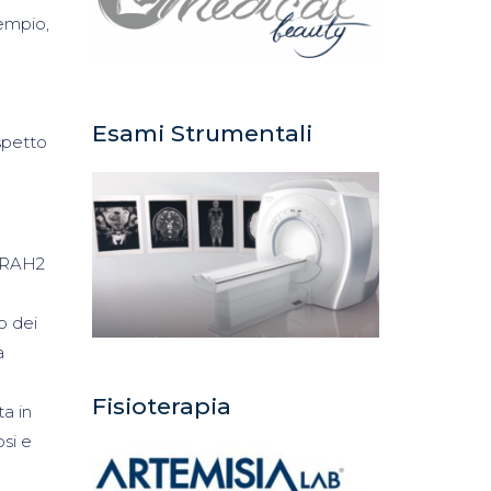
sempio,
Esami Strumentali
spetto
a RAH2
o dei
a
Fisioterapia
a in
si e