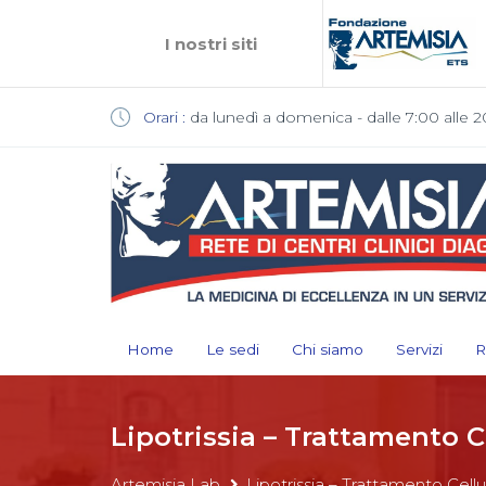
I nostri siti
Orari :
da lunedì a domenica - dalle 7:00 alle 2
Home
Le sedi
Chi siamo
Servizi
R
Lipotrissia – Trattamento Ce
Artemisia Lab
Lipotrissia – Trattamento Cellu