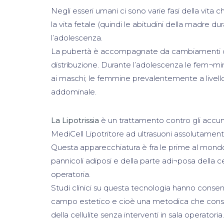
Negli esseri umani ci sono varie fasi della vita 
la vita fetale (quindi le abitudini della madre dur
l’adolescenza.
La pubertà è accompagnate da cambiamenti de
distribuzione. Durante l’adolescenza le fem¬m
ai maschi; le femmine prevalentemente a livello
addominale.
La Lipotrissia
è un trattamento contro gli accu
MediCell Lipotritore ad ultrasuoni assolutament
Questa apparecchiatura è fra le prime al mondo c
pannicoli adiposi e della parte adi¬posa della cel
operatoria.
Studi clinici su questa tecnologia hanno consen
campo estetico e cioè una metodica che consenta
della cellulite senza interventi in sala operatoria.