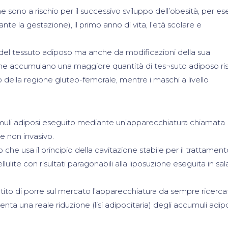
che sono a rischio per il successivo sviluppo dell’obesità, per e
ante la gestazione), il primo anno di vita, l’età scolare e
l tessuto adiposo ma anche da modificazioni della sua
ine accumulano una maggiore quantità di tes¬suto adiposo ri
 della regione gluteo-femorale, mentre i maschi a livello
muli adiposi eseguito mediante un’apparecchiatura chiamat
e non invasivo.
he usa il principio della cavitazione stabile per il trattament
lulite con risultati paragonabili alla liposuzione eseguita in sal
tito di porre sul mercato l’apparecchiatura da sempre ricercat
 una reale riduzione (lisi adipocitaria) degli accumuli adipo