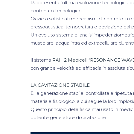
Rappresenta l’ultima evoluzione tecnologica d
contenuto tecnologico.
Grazie a sofisticati meccanismi di controllo in 
pressoacustica, temperatura e deviazione dal 
Un evoluto sistema di analisi impedenziometric
muscolare, acqua intra ed extracellulare durante 
Il sistema
RAH 2 Medicell “RESONANCE WA
con grande velocità ed efficacia in assoluta sic
LA CAVITAZIONE STABILE
E’ la generazione stabile, controllata e ripetuta 
materiale fisiologico, a cui segue la loro implo
Questo principio della fisica mai usato in medi
potente generatore di cavitazione.