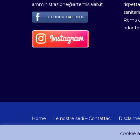
amministrazione@artemisialab.it
rispetta
sanitari
Roma de
odontoi
Home
Le nostre sedi – Contattaci
Disclaime
© Copyright 2012-2024 - Tutti i diritti riservati Artemisia
I cookie ai
Sito creato e gestito da DreamCom.it