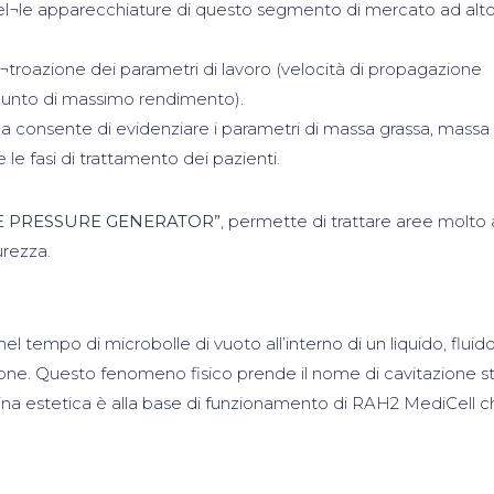
el¬le apparecchiature di questo segmento di mercato ad alt
re¬troazione dei parametri di lavoro (velocità di propagazione
punto di massimo rendimento).
a consente di evidenziare i parametri di massa grassa, massa
le fasi di trattamento dei pazienti.
VE PRESSURE GENERATOR”
, permette di trattare aree molto
urezza.
nel tempo di microbolle di vuoto all’interno di un liquido, fluid
sione. Questo fenomeno fisico prende il nome di cavitazione st
cina estetica è alla base di funzionamento di RAH2 MediCell c