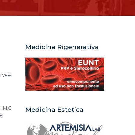
Medicina Rigenerativa
al 75%
 I.M.C
Medicina Estetica
ti