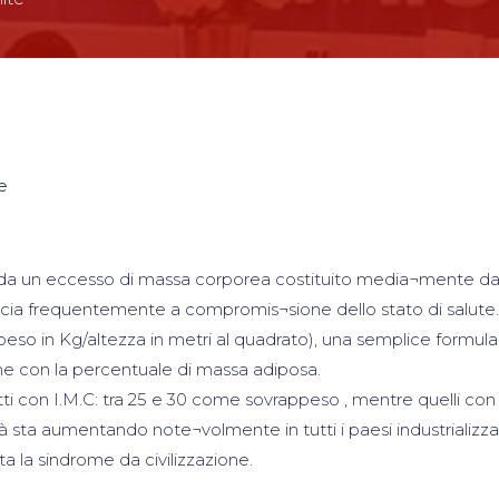
e
ta da un eccesso di massa corporea costituito media¬mente d
ocia frequentemente a compromis¬sione dello stato di salute.
: peso in Kg/altezza in metri al quadrato), una semplice formula
e con la percentuale di massa adiposa.
tti con I.M.C: tra 25 e 30 come sovrappeso , mentre quelli con
à sta aumentando note¬volmente in tutti i paesi industrializza
 la sindrome da civilizzazione.