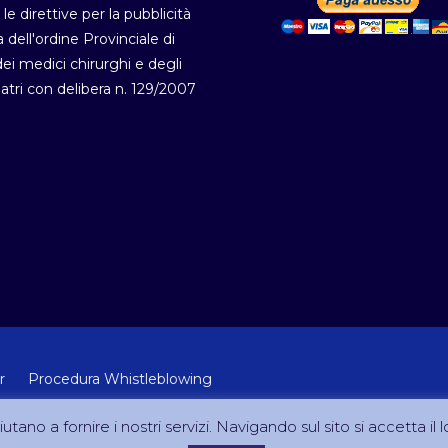
 le direttive per la pubblicità
a dell'ordine Provinciale di
i medici chirurghi e degli
atri con delibera n. 129/2007
r
Procedura Whistleblowing
 Lab Srl (Via Velletri 10 RM - P.IVA 10223111005)
utano a fornire i nostri servizi. Navigando sul sito si accetta il l