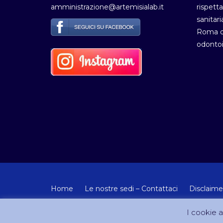
amministrazione@artemisialab.it
rispetta
sanitari
Roma de
odontoi
Home
Le nostre sedi – Contattaci
Disclaime
© Copyright 2012-2024 - Tutti i diritti riservati Artemisia
I cookie ai
Sito creato e gestito da DreamCom.it