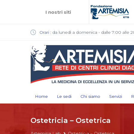
I nostri siti
Orari :
da lunedì a domenica - dalle 7:00 alle 2
Home
Le sedi
Chi siamo
Servizi
R
Ostetricia – Ostetrica
Artemisia Lab
Ostetricia – Ostetrica