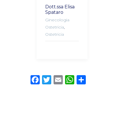
Dott.ssa Elisa
Spataro
Ginecologia
Ostetricia
,
Ostetricia
Facebook
Twitter
Email
WhatsApp
Condivid