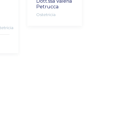
Dott.ssa Valeria
Petrucca
Ostetricia
etricia