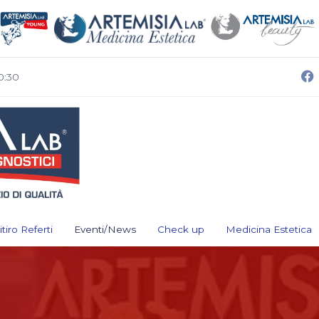
0:30
itiro Referti
Eventi/News
Check up
Medicina Estetica