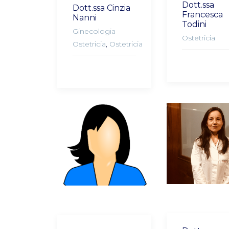
Dott.ssa
Dott.ssa Cinzia
Francesca
Nanni
Todini
Ginecologia
Ostetricia
Ostetricia
,
Ostetricia