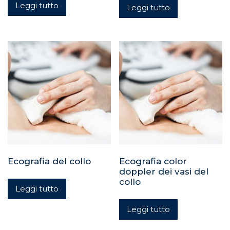
Leggi tutto
su 5
Leggi tutto
Ecografia del collo
Ecografia color
doppler dei vasi del
collo
Leggi tutto
Leggi tutto