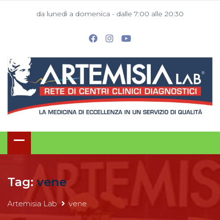
da lunedì a domenica - dalle 7:00 alle 20:30
Tag:
vene
Artemisia Lab
vene