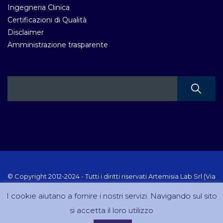
Ingegneria Clinica
Certificazioni di Qualità
Disclaimer
Amministrazione trasparente
© Copyright 2012-2024 - Tutti i diritti riservati Artemisia Lab Srl (Via
Velletri 10 RM - P.IVA 10223111005) Sito creato e gestito da
I cookie aiutano a fornire i nostri servizi. Navigando sul sito
DreamCom.it
si accetta il loro utilizzo