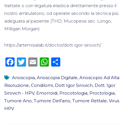
trattate o con legatura elastica direttamente presso il
nostro ambulatorio, od operate secondo la tecnica più
adeguata al paziente (THD, Mucopessi sec. Longo,
MIlligan Morgan).
https://artemisialab.it/doctor/dott-igor-sirovich/
Facebook
Twitter
Email
WhatsApp
Condividi
Anoscopia
,
Anoscopia Digitale
,
Anoscopio Ad Alta
Risoluzione
,
Condilomi
,
Dott Igor Sirovich
,
Dott. Igor
Sirovich - HPV
,
Emorroidi
,
Procotologia
,
Proctologia
,
Tumore Ano
,
Tumore Dell'ano
,
Tumore Rettale
,
Virus
HPV