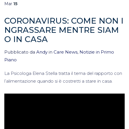
Mar
15
CORONAVIRUS: COME NON I
NGRASSARE MENTRE SIAM
O IN CASA
Pubblicato da
Andy
in
Care News
,
Notizie in Primo
Piano
La Psicologa Elena Stella tratta il tema del rapporto con
l’alimentazione quando si è costretti a stare in casa.