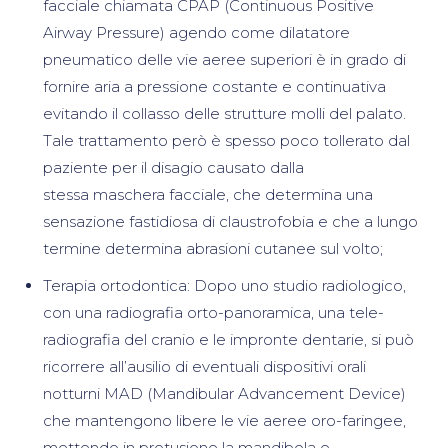
facciale chiamata CPAP (Continuous Positive
Airway Pressure) agendo come dilatatore
pneumatico delle vie aeree superiori è in grado di
fornire aria a pressione costante e continuativa
evitando il collasso delle strutture molli del palato.
Tale trattamento però è spesso poco tollerato dal
paziente per il disagio causato dalla
stessa maschera facciale, che determina una
sensazione fastidiosa di claustrofobia e che a lungo
termine determina abrasioni cutanee sul volto;
Terapia ortodontica: Dopo uno studio radiologico,
con una radiografia orto-panoramica, una tele-
radiografia del cranio e le impronte dentarie, si può
ricorrere all’ausilio di eventuali dispositivi orali
notturni MAD (Mandibular Advancement Device)
che mantengono libere le vie aeree oro-faringee,
mettendo in protusione la mandibola e