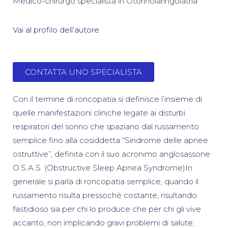
Medico-chirurgo specialista in Otorinolaringoiatria
Vai al profilo dell’autore
CONTATTA UNO SPECIALISTA
Con il termine di roncopatia si definisce l’insieme di
quelle manifestazioni cliniche legate ai disturbi
respiratori del sonno che spaziano dal russamento
semplice fino alla cosiddetta “Sindrome delle apnee
ostruttive”, definita con il suo acronimo anglosassone
O.S.A.S. (Obstructive Sleep Apnea Syndrome)In
generale si parla di roncopatia semplice, quando il
russamento risulta pressochè costante, risultando
fastidioso sia per chi lo produce che per chi gli vive
accanto, non implicando gravi problemi di salute;