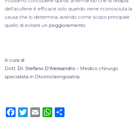
Possiamo concludere quindi, affermando che la terapia
dell’acufene è efficace solo quando viene riconosciuta la
causa che lo determina, avendo come scopo principale
quello di evitare u
n peggioramento.
A cura di
Dott.
Dr. Stefano D’Alessandro
– Medico chirurgo
specialista in Otorinolaringoiatria
Facebook
Twitter
Email
WhatsApp
Condividi