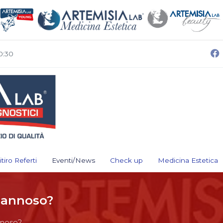
0:30
itiro Referti
Eventi/News
Check up
Medicina Estetica
dannoso?
nnoso?