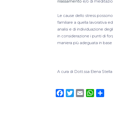
rilassamento
e/o di meditazio
Le cause dello stress possono
familiare a quella lavorativa e
analisi e di individuazione de
in considerazione i punti di for
maniera più adeguata in base a
A cura di Dott.ssa Elena Stella
Facebook
Twitter
Email
Wha
Co