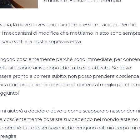
smuovere. Facciamo un esempio.
avana, là dove dovevamo cacciare o essere cacciati. Perché
hé i meccanismi di modifica che mettiamo in atto sono sempr
 e sono volti alla nostra sopravvivenza.
ngono coscientemente perché sono immediate, per consenti
lla situazione arriva dopo che tutto si è attivato. Se devo
sere pronto a correre subito, non posso prendere coscienza
ifica corporea che mi consente di correre al meglio perché, n
aggiunto!
i mi aiuterà a decidere dove e come scappare o nascondermi
pire coscientemente cosa sta succedendo nel mondo esterno
o perché tutte le sensazioni che vengono dal mio corpo mi 
 reagire.