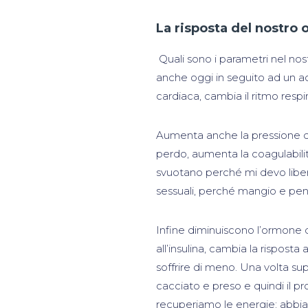
La risposta del nostro
Quali sono i parametri nel n
anche oggi in seguito ad un 
cardiaca, cambia il ritmo respi
Aumenta anche la pressione del 
perdo, aumenta la coagulabilit
svuotano perché mi devo liberar
sessuali, perché mangio e pen
Infine diminuiscono l’ormone del
all’insulina, cambia la rispost
soffrire di meno. Una volta su
cacciato e preso e quindi il p
recuperiamo le energie: abbi