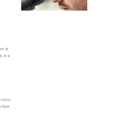
re di
i, e a
ci sono
a fase