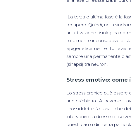
è la fase di resistenza, in cui c
La terza e ultima fase è la fa
recupero. Quindi, nella sind
un’attivazione fisiologica nor
totalmente inconsapevole, st
epigeneticamente. Tuttavia ri
sempre una permanente plastic
(sinapsi) tra neuroni.
Stress emotivo: come in
Lo stress cronico può essere c
uno psichiatra. Attraverso il l
i cossiddetti
stressor
– che det
intervenire su di esse e risolver
questi casi si dimostra partic