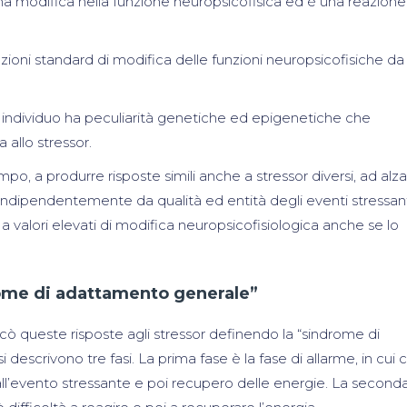
una modifica nella funzione neuropsicofisica ed è una reazione
azioni standard di modifica delle funzioni neuropsicofisiche da
ni individuo ha peculiarità genetiche ed epigenetiche che
 allo stressor.
po, a produrre risposte simili anche a stressor diversi, ad alza
ta, indipendentemente da qualità ed entità degli eventi stressant
 valori elevati di modifica neuropsicofisiologica anche se lo
drome di adattamento generale”
cò queste risposte agli stressor definendo la “sindrome di
 descrivono tre fasi. La prima fase è la fase di allarme, in cui 
all’evento stressante e poi recupero delle energie. La second