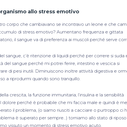
 organismo allo stress emotivo
ostro corpo che cambiavano se incontravo un leone e che ca
accumulo di stress emotivo? Aumentano frequenza e gittata
ratorio, il sangue va di preferenza ai muscoli perché serve corr
sangue, c’è ritenzione di liquidi perché per correre si suda e
à del sangue perché mi potrei ferire, intestino e vescica si
e di pesi inutili. Diminuiscono inoltre attività digestiva e orm
so a riprodurmi quando sono tranquillo.
la crescita, la funzione immunitaria, l’insulina e la sensibilità
a al dolore perché è probabile che mi faccia male e quindi è me
perato il problema, (o siamo riusciti a cacciare o purtroppo ci
roblema è superato per sempre…) torniamo allo stato di riposo
amo vissuto un momento di stress emotivo acuto.