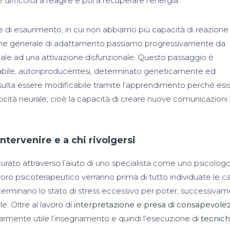
’è difficoltà a reagire e poi a recuperare l’energia.
se di esaurimento, in cui non abbiamo più capacità di reazione
rome generale di adattamento passiamo progressivamente da
male ad una attivazione disfunzionale. Questo passaggio è
abile, autoriproducentesi, determinato geneticamente ed
sulta essere modificabile tramite l’apprendimento perché esi
ità neurale, cioè la capacità di creare nuove comunicazioni
tervenire e a chi rivolgersi
urato attraverso l’aiuto di uno specialista come uno psicolog
avoro psicoterapeutico verranno prima di tutto individuate le c
erminano lo stato di stress eccessivo per poter, successivam
le. Oltre al lavoro di
interpretazione e presa di consapevole
olarmente utile l’insegnamento e quindi l’esecuzione di
tecnich