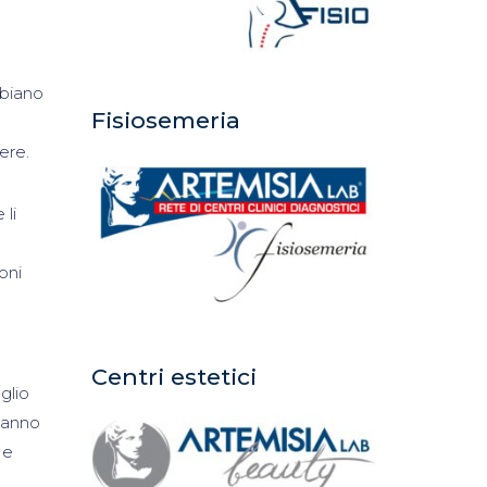
mbiano
Fisiosemeria
ere.
 li
oni
Centri estetici
glio
 hanno
 e