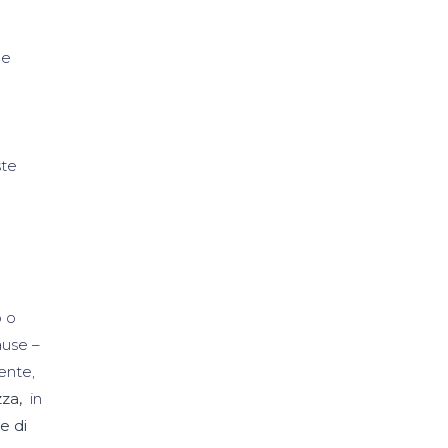
 e
ste
o o
ause –
ente,
zza,
in
e di