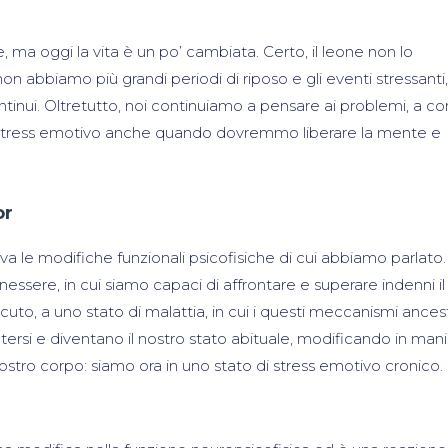
 ma oggi la vita è un po’ cambiata. Certo, il leone non lo
n abbiamo più grandi periodi di riposo e gli eventi stressanti,
tinui. Oltretutto, noi continuiamo a pensare ai problemi, a c
di stress emotivo anche quando dovremmo liberare la mente e
or
va le modifiche funzionali psicofisiche di cui abbiamo parlato.
nessere, in cui siamo capaci di affrontare e superare indenni il
to, a uno stato di malattia, in cui i questi meccanismi ancest
tersi e diventano il nostro stato abituale, modificando in man
ostro corpo: siamo ora in uno stato di stress emotivo cronico.