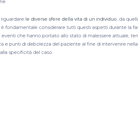
ne.
 riguardare
le diverse sfere della vita di un individuo
, da quell
d è fondamentale considerare tutti questi aspetti durante la fa
gli eventi che hanno portato allo stato di malessere attuale, t
za e punti di debolezza del paziente al fine di intervenire nella
lla specificità del caso.
tsApp
ndividi