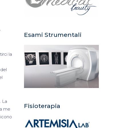
e
Esami Strumentali
rci la
 del
el
. La
Fisioterapia
 a me
dicono