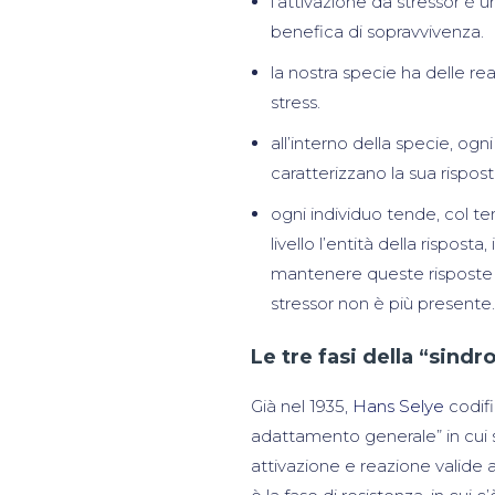
l’attivazione da stressor è 
benefica di sopravvivenza.
la nostra specie ha delle re
stress.
all’interno della specie, og
caratterizzano la sua risposta
ogni individuo tende, col tem
livello l’entità della rispos
mantenere queste risposte a
stressor non è più presente.
Le tre fasi della “sin
Già nel 1935,
Hans Selye
codifi
adattamento generale” in cui si
attivazione e reazione valide 