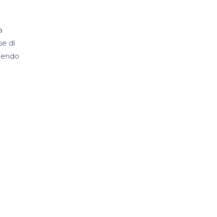
a
se di
enendo