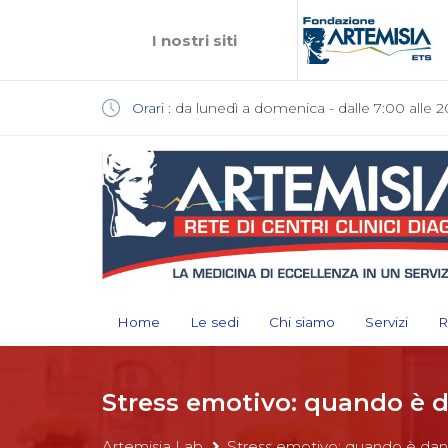
I nostri siti
Orari :
da lunedì a domenica - dalle 7:00 alle 2
Home
Le sedi
Chi siamo
Servizi
R
Stress emotivo: quando è 
Artemisia Lab
Stress emotivo: quando è da